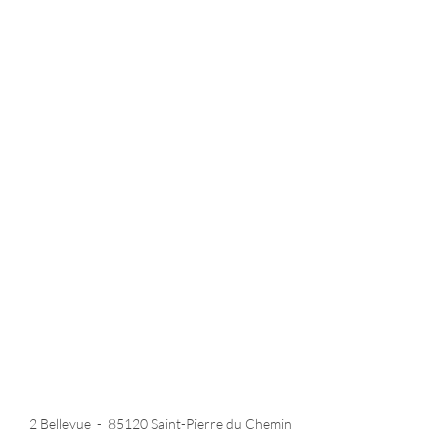
SCHEIBER
HISTORIQUE
RECRUTEMENT
NEWS
ASSISTANCE
CONTACT
NOTICES
FORMATIONS
SECTEURS D'ACTIVITÉ
NAUTISME
VÉHICULES DE LOISIRS
VÉHICULES SPÉCIAUX
2 Bellevue
-
85120 Saint-Pierre du Chemin
-
FRANCE