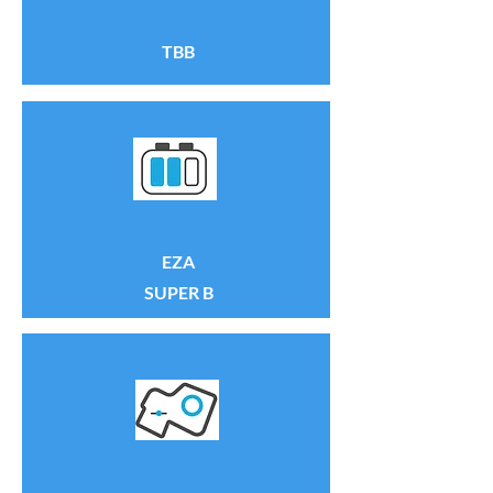
TBB
EZA
SUPER B