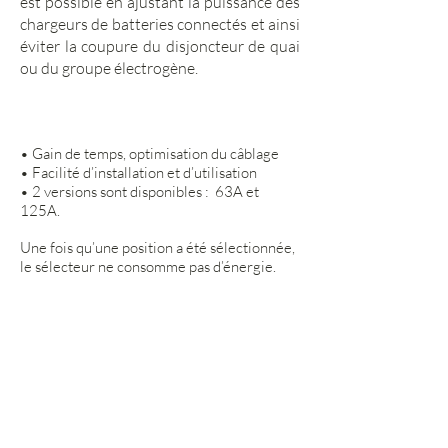
est possible en ajustant la puissance des
chargeurs de batteries connectés et ainsi
éviter la coupure du disjoncteur de quai
ou du groupe électrogène.
• Gain de temps, optimisation du câblage
• Facilité d’installation et d’utilisation
• 2 versions sont disponibles : 63A et
125A.
Une fois qu’une position a été sélectionnée,
le sélecteur ne consomme pas d’énergie.
A PROPOS
SCHEIBER
HISTORIQUE
RECRUTEMENT
NEWS